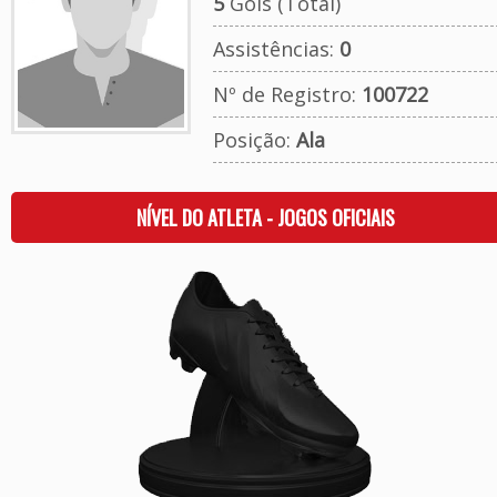
5
Gols (Total)
Assistências:
0
Nº de Registro:
100722
Posição:
Ala
NÍVEL DO ATLETA - JOGOS OFICIAIS