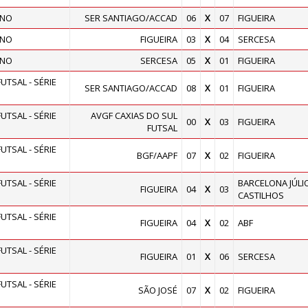
INO
SER SANTIAGO/ACCAD
06
X
07
FIGUEIRA
INO
FIGUEIRA
03
X
04
SERCESA
INO
SERCESA
05
X
01
FIGUEIRA
TSAL - SÉRIE
SER SANTIAGO/ACCAD
08
X
01
FIGUEIRA
TSAL - SÉRIE
AVGF CAXIAS DO SUL
00
X
03
FIGUEIRA
FUTSAL
TSAL - SÉRIE
BGF/AAPF
07
X
02
FIGUEIRA
TSAL - SÉRIE
BARCELONA JÚLI
FIGUEIRA
04
X
03
CASTILHOS
TSAL - SÉRIE
FIGUEIRA
04
X
02
ABF
TSAL - SÉRIE
FIGUEIRA
01
X
06
SERCESA
TSAL - SÉRIE
SÃO JOSÉ
07
X
02
FIGUEIRA