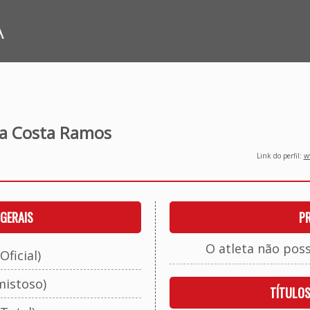
A
da Costa Ramos
Link do perfil:
ww
GERAIS
P
O atleta não pos
Oficial)
mistoso)
TÍTULO