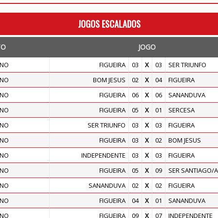
JOGOS ESCALADOS
TO
JOGO
INO
FIGUEIRA
03
X
03
SER TRIUNFO
INO
BOM JESUS
02
X
04
FIGUEIRA
INO
FIGUEIRA
06
X
06
SANANDUVA
INO
FIGUEIRA
05
X
01
SERCESA
INO
SER TRIUNFO
03
X
03
FIGUEIRA
INO
FIGUEIRA
03
X
02
BOM JESUS
INO
INDEPENDENTE
03
X
03
FIGUEIRA
INO
FIGUEIRA
05
X
09
SER SANTIAGO/
INO
SANANDUVA
02
X
02
FIGUEIRA
INO
FIGUEIRA
04
X
01
SANANDUVA
INO
FIGUEIRA
09
X
07
INDEPENDENTE