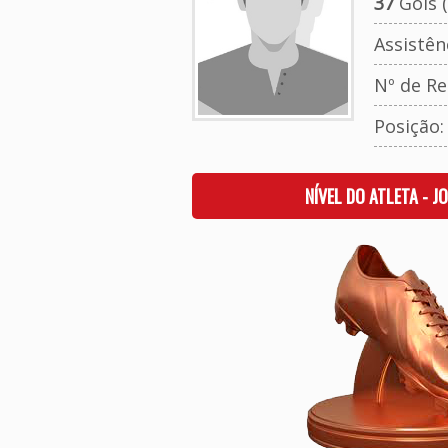
37
Gols (
Assistên
Nº de Re
Posição
NÍVEL DO ATLETA - J