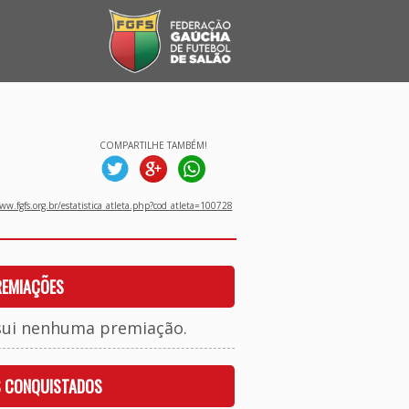
COMPARTILHE TAMBÉM!
w.fgfs.org.br/estatistica_atleta.php?cod_atleta=100728
REMIAÇÕES
sui nenhuma premiação.
S CONQUISTADOS