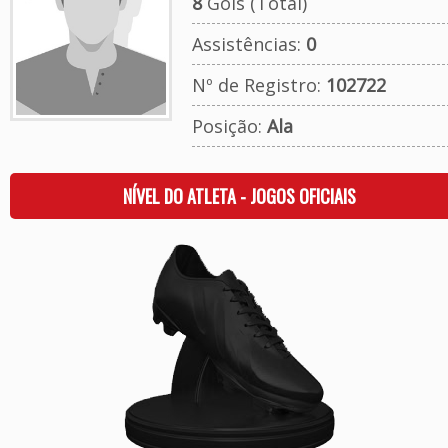
8
Gols (Total)
Assistências:
0
Nº de Registro:
102722
Posição:
Ala
NÍVEL DO ATLETA - JOGOS OFICIAIS