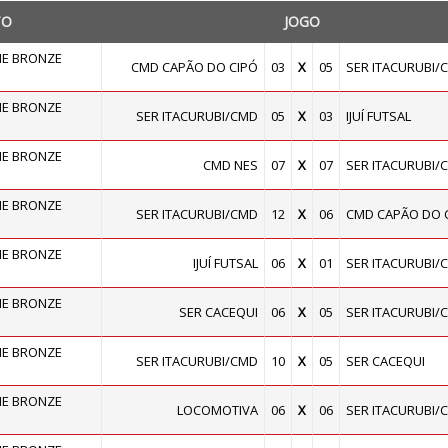
TO
JOGO
E BRONZE
CMD CAPÃO DO CIPÓ
03
X
05
SER ITACURUBI/
E BRONZE
SER ITACURUBI/CMD
05
X
03
IJUÍ FUTSAL
E BRONZE
CMD NES
07
X
07
SER ITACURUBI/
E BRONZE
SER ITACURUBI/CMD
12
X
06
CMD CAPÃO DO 
E BRONZE
IJUÍ FUTSAL
06
X
01
SER ITACURUBI/
E BRONZE
SER CACEQUI
06
X
05
SER ITACURUBI/
E BRONZE
SER ITACURUBI/CMD
10
X
05
SER CACEQUI
E BRONZE
LOCOMOTIVA
06
X
06
SER ITACURUBI/