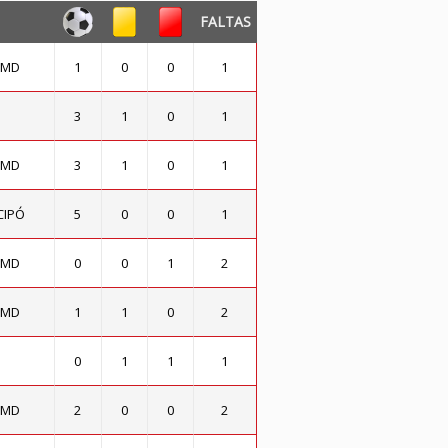
FALTAS
CMD
1
0
0
1
3
1
0
1
CMD
3
1
0
1
CIPÓ
5
0
0
1
CMD
0
0
1
2
CMD
1
1
0
2
0
1
1
1
CMD
2
0
0
2