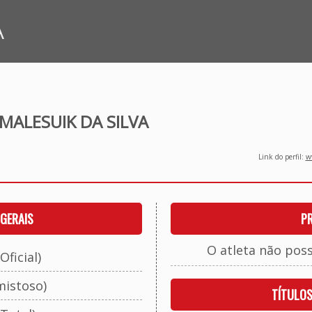
A
ALESUIK DA SILVA
Link do perfil:
ww
GERAIS
P
O atleta não pos
Oficial)
mistoso)
TÍTULO