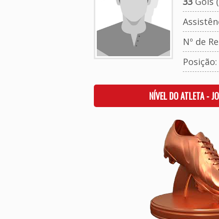
33
Gols (
Assistên
Nº de Re
Posição
NÍVEL DO ATLETA - J