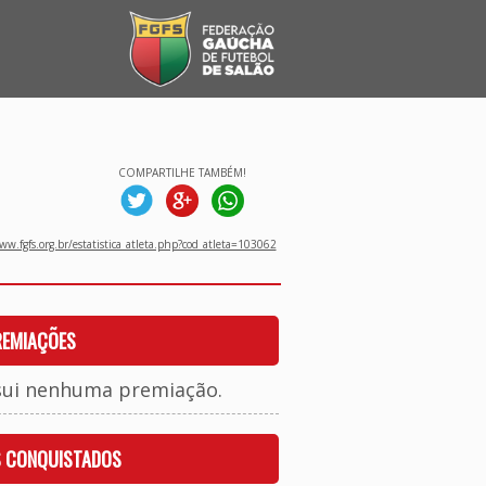
COMPARTILHE TAMBÉM!
w.fgfs.org.br/estatistica_atleta.php?cod_atleta=103062
REMIAÇÕES
sui nenhuma premiação.
S CONQUISTADOS