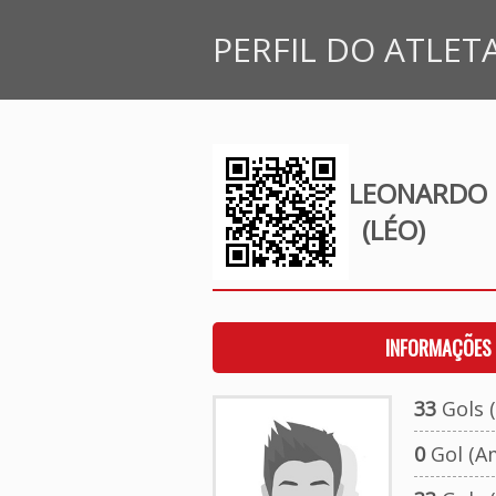
PERFIL DO ATLET
LEONARDO M
(LÉO)
INFORMAÇÕES 
33
Gols (
0
Gol (A