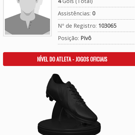
4
Gols (Total)
Assistências:
0
Nº de Registro:
103065
Posição:
Pivô
NÍVEL DO ATLETA - JOGOS OFICIAIS