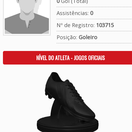
0
Gol (Total)
Assistências:
0
Nº de Registro:
103715
Posição:
Goleiro
NÍVEL DO ATLETA - JOGOS OFICIAIS