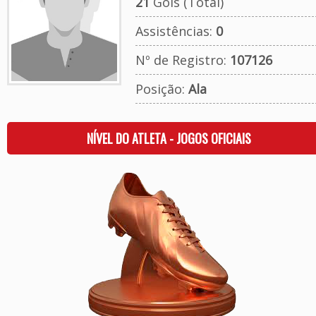
21
Gols (Total)
Assistências:
0
Nº de Registro:
107126
Posição:
Ala
NÍVEL DO ATLETA - JOGOS OFICIAIS