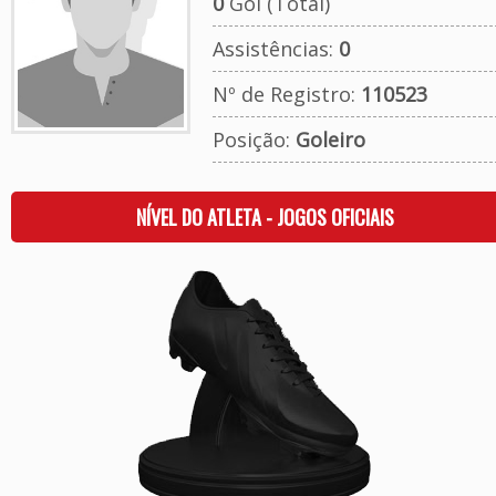
0
Gol (Total)
Assistências:
0
Nº de Registro:
110523
Posição:
Goleiro
NÍVEL DO ATLETA - JOGOS OFICIAIS