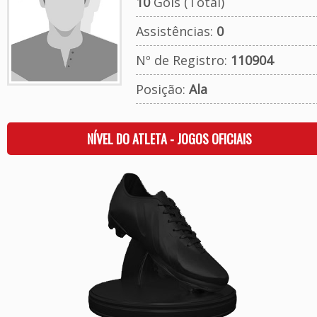
10
Gols (Total)
Assistências:
0
Nº de Registro:
110904
Posição:
Ala
NÍVEL DO ATLETA - JOGOS OFICIAIS