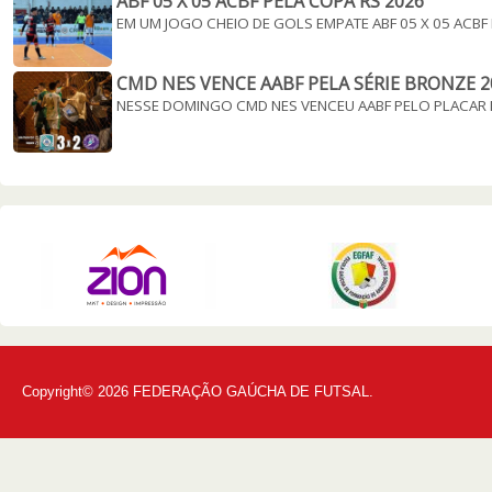
ABF 05 X 05 ACBF PELA COPA RS 2026
EM UM JOGO CHEIO DE GOLS EMPATE ABF 05 X 05 ACBF
CMD NES VENCE AABF PELA SÉRIE BRONZE 2
NESSE DOMINGO CMD NES VENCEU AABF PELO PLACAR 
Copyright© 2026 FEDERAÇÃO GAÚCHA DE FUTSAL.