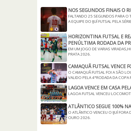
NOS SEGUNDOS FINAIS O RI
FALTANDO 25 SEGUNDOS PARA O T
A EQUIPE DO IJUÍ FUTSAL PELA SÉR
HORIZONTINA FUTSAL E R
PENÚLTIMA RODADA DA PRI
EM UM JOGO DE VARIAS VIRADAS,H
PRATA 2026.
CAMAQUÃ FUTSAL VENCE FO
O CAMAQUÃ FUTSAL FOI A SÃO LO
VALIDO PELA 4°RODADA DA COPA R
LAGOA VENCE EM CASA PELA
LAGOA FUTSAL VENCEU LOCOMOTIVA
ATLÂNTICO SEGUE 100% NA
O ATLÂNTICO VENCEU O IJUÍ FORA
OURO 2026.