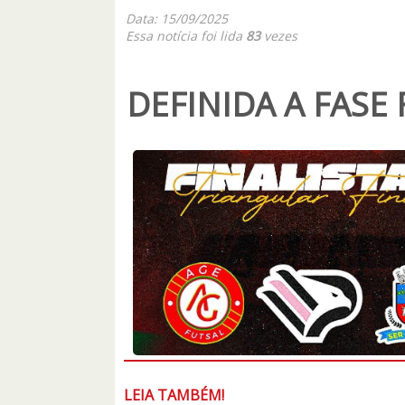
Data: 15/09/2025
Essa notícia foi lida
83
vezes
DEFINIDA A FASE 
LEIA TAMBÉM!