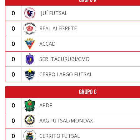
0
IJUÍ FUTSAL
0
REAL ALEGRETE
0
ACCAD
0
SER ITACURUBI/CMD
0
CERRO LARGO FUTSAL
GRUPO C
0
APDF
0
AAG FUTSAL/MONDAX
0
CERRITO FUTSAL