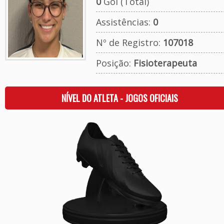
0
Gol (Total)
Assistências:
0
Nº de Registro:
107018
Posição:
Fisioterapeuta
NÍVEL DO ATLETA - JOGOS OFICIAIS