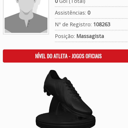
0
Gol (Total)
Assistências:
0
Nº de Registro:
108263
Posição:
Massagista
NÍVEL DO ATLETA - JOGOS OFICIAIS