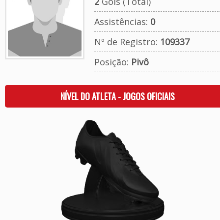
2
Gols (Total)
Assistências:
0
Nº de Registro:
109337
Posição:
Pivô
NÍVEL DO ATLETA - JOGOS OFICIAIS