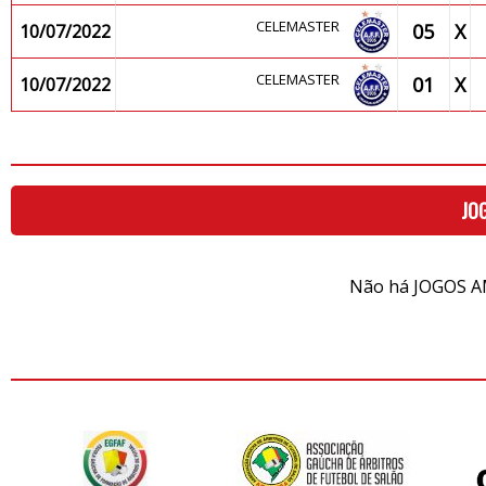
CELEMASTER
05
X
10/07/2022
CELEMASTER
01
X
10/07/2022
JO
Não há JOGOS A