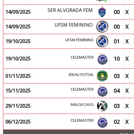
SER ALVORADA FEM
00
X
14/09/2025
UFSM FEMININO
00
X
14/09/2025
UFSM FEMININO
01
X
19/10/2025
CELEMASTER
10
X
19/10/2025
IDEAU FUTSAL
03
X
01/11/2025
CELEMASTER
04
X
15/11/2025
MALGI/CAVG
03
X
29/11/2025
CELEMASTER
02
X
06/12/2025