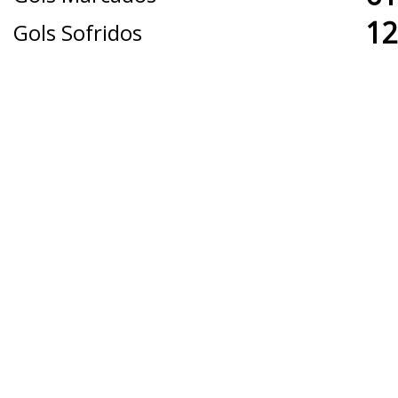
12
Gols Sofridos