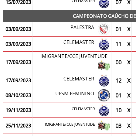
CELEMASTER
07
X
15/07/2023
CAMPEONATO GAÚCHO DE F
PALESTRA
01
X
03/09/2023
CELEMASTER
11
X
03/09/2023
IMIGRANTE/CCE JUVENTUDE
00
X
17/09/2023
CELEMASTER
12
X
17/09/2023
UFSM FEMININO
01
X
08/10/2023
CELEMASTER
10
X
19/11/2023
IMIGRANTE/CCE JUVENTUDE
03
X
25/11/2023