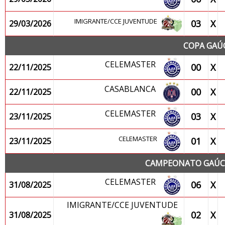
IMIGRANTE/CCE JUVENTUDE
03
X
29/03/2026
COPA GAÚ
CELEMASTER
00
X
22/11/2025
CASABLANCA
00
X
22/11/2025
CELEMASTER
03
X
23/11/2025
CELEMASTER
01
X
23/11/2025
CAMPEONATO GAÚCH
CELEMASTER
06
X
31/08/2025
IMIGRANTE/CCE JUVENTUDE
02
X
31/08/2025