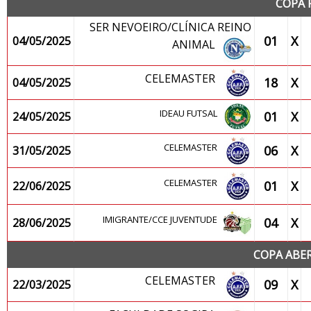
COPA 
SER NEVOEIRO/CLÍNICA REINO
01
X
04/05/2025
ANIMAL
CELEMASTER
18
X
04/05/2025
IDEAU FUTSAL
01
X
24/05/2025
CELEMASTER
06
X
31/05/2025
CELEMASTER
01
X
22/06/2025
IMIGRANTE/CCE JUVENTUDE
04
X
28/06/2025
COPA ABE
CELEMASTER
09
X
22/03/2025