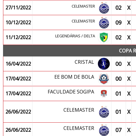
CELEMASTER
02
X
27/11/2022
CELEMASTER
09
X
10/12/2022
LEGENDÁRIAS / DELTA
02
X
11/12/2022
COPA R
CRISTAL
00
X
16/04/2022
EE BOM DE BOLA
00
X
17/04/2022
FACULDADE SOGIPA
01
X
17/04/2022
CELEMASTER
01
X
26/06/2022
CELEMASTER
07
X
26/06/2022