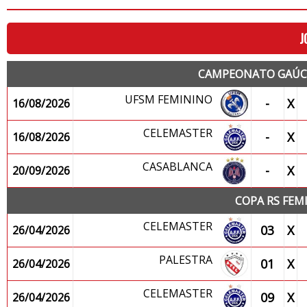
J
CAMPEONATO GAÚCH
UFSM FEMININO
-
X
16/08/2026
CELEMASTER
-
X
16/08/2026
CASABLANCA
-
X
20/09/2026
COPA RS FEM
CELEMASTER
03
X
26/04/2026
PALESTRA
01
X
26/04/2026
CELEMASTER
09
X
26/04/2026