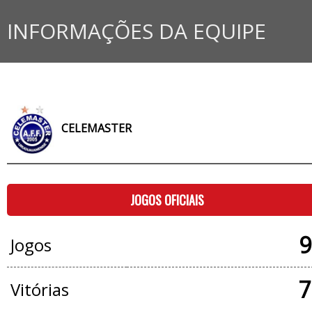
INFORMAÇÕES DA EQUIPE
CELEMASTER
JOGOS OFICIAIS
9
Jogos
7
Vitórias