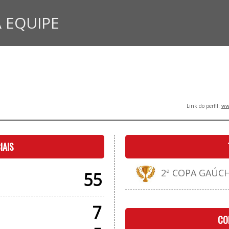
 EQUIPE
Link do perfil:
www
IAIS
2ª COPA GAÚCH
55
7
CO