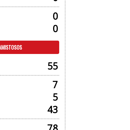
0
0
 AMISTOSOS
55
7
5
43
78