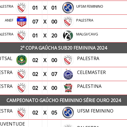
ALESTRA
UFSM FEMININO
01
X
01
ANEF
PALESTRA
07
X
00
ALESTRA
MALGI/CAVG
01
X
20
2ª COPA GAÚCHA SUB20 FEMININA 2024
FUTSAL
PALESTRA
02
X
00
ESTRA
CELEMASTER
02
X
07
ESTRA
PALESTINA
02
X
00
CAMPEONATO GAÚCHO FEMININO SÉRIE OURO 2024
ESTRA
UFSM FEMININO
02
X
05
 JUVENTUDE