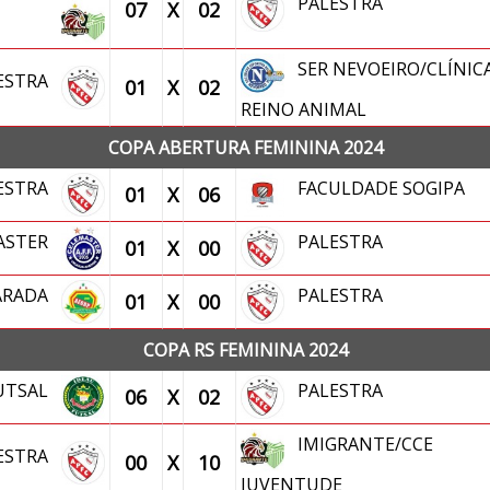
PALESTRA
07
X
02
SER NEVOEIRO/CLÍNIC
ESTRA
01
X
02
REINO ANIMAL
COPA ABERTURA FEMININA 2024
ESTRA
FACULDADE SOGIPA
01
X
06
ASTER
PALESTRA
01
X
00
ARADA
PALESTRA
01
X
00
COPA RS FEMININA 2024
FUTSAL
PALESTRA
06
X
02
IMIGRANTE/CCE
ESTRA
00
X
10
JUVENTUDE