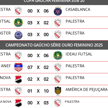
COPA GAÚCHA FEMININA SUB 20
ESTRA
CASABLANCA
00
X
06
FUTSAL
PALESTRA
03
X
02
ASTER
PALESTRA
03
X
00
CAMPEONATO GAÚCHO SÉRIE OURO FEMININO 2025
ESTRA
IDEAU FUTSAL
00
X
06
ANEF
PALESTRA
07
X
02
A NOVA
PALESTRA
02
X
02
ESTRA
AMÉRICA DE PEJUÇARA
01
X
10
LA NOVA
PALESTRA
00
X
03