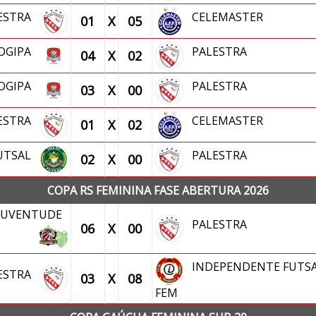
ESTRA
CELEMASTER
01
X
05
SOGIPA
PALESTRA
04
X
02
SOGIPA
PALESTRA
03
X
00
ESTRA
CELEMASTER
01
X
02
FUTSAL
PALESTRA
02
X
00
COPA RS FEMININA FASE ABERTURA 2026
 JUVENTUDE
PALESTRA
06
X
00
INDEPENDENTE FUTS
ESTRA
03
X
08
FEM