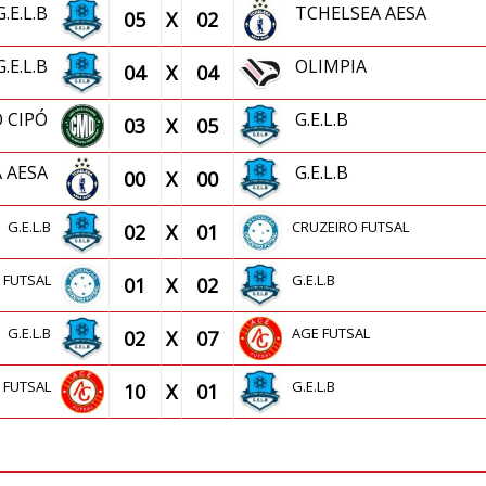
G.E.L.B
TCHELSEA AESA
05
X
02
G.E.L.B
OLIMPIA
04
X
04
O CIPÓ
G.E.L.B
03
X
05
A AESA
G.E.L.B
00
X
00
G.E.L.B
CRUZEIRO FUTSAL
02
X
01
O FUTSAL
G.E.L.B
01
X
02
G.E.L.B
AGE FUTSAL
02
X
07
 FUTSAL
G.E.L.B
10
X
01