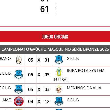
61
JOGOS OFICIAIS
CAMPEONATO GAÚCHO MASCULINO SÉRIE BRONZE 2026
ERANO
G.E.L.B
05
X
01
IBIRA ROTA SYSTEM
G.E.L.B
06
X
03
FUTSAL
G.E.L.B
MENINOS DA VILA
05
X
03
AME
G.E.L.B
04
X
12