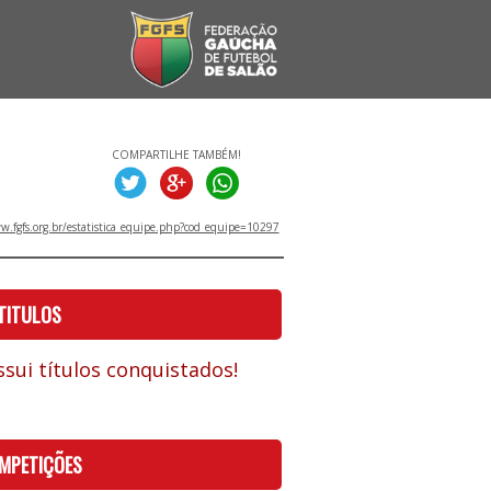
COMPARTILHE TAMBÉM!
.fgfs.org.br/estatistica_equipe.php?cod_equipe=10297
TITULOS
sui títulos conquistados!
MPETIÇÕES