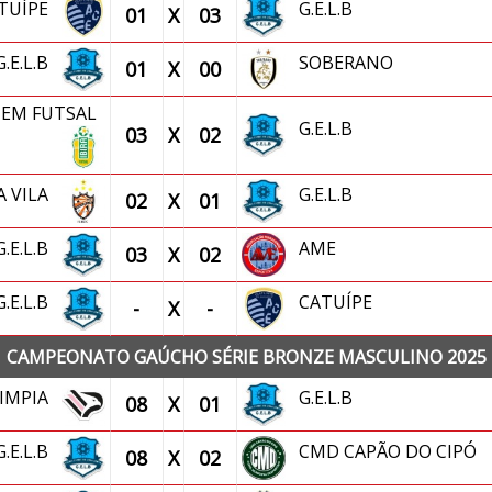
TUÍPE
G.E.L.B
01
X
03
G.E.L.B
SOBERANO
01
X
00
STEM FUTSAL
G.E.L.B
03
X
02
A VILA
G.E.L.B
02
X
01
G.E.L.B
AME
03
X
02
G.E.L.B
CATUÍPE
-
X
-
CAMPEONATO GAÚCHO SÉRIE BRONZE MASCULINO 2025
IMPIA
G.E.L.B
08
X
01
G.E.L.B
CMD CAPÃO DO CIPÓ
08
X
02