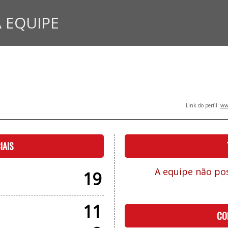
 EQUIPE
Link do perfil:
www
IAIS
A equipe não pos
19
11
CO