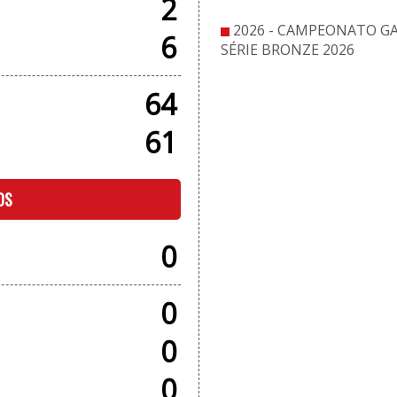
2
2026 - CAMPEONATO 
6
SÉRIE BRONZE 2026
64
61
OS
0
0
0
0