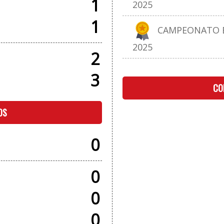
1
2025
1
CAMPEONATO E
2025
2
3
CO
OS
0
0
0
0