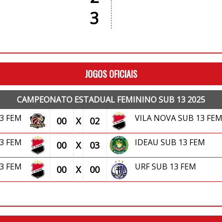
3
JOGOS OFICIAIS
CAMPEONATO ESTADUAL FEMININO SUB 13 2025
13 FEM
VILA NOVA SUB 13 FE
00
X
02
13 FEM
IDEAU SUB 13 FEM
00
X
03
13 FEM
URF SUB 13 FEM
00
X
00