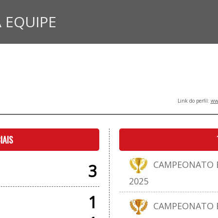
 EQUIPE
Link do perfil:
www
IAIS
CAMPEONATO E
3
2025
1
CAMPEONATO E