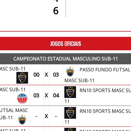
6
JOGOS OFICIAIS
CAMPEONATO ESTADUAL MASCULINO SUB-11
ASC SUB-11
PASSO FUNDO FUTSAL
00
X
03
MASC SUB-11
 MASC SUB-11
RN10 SPORTS MASC SU
03
X
04
11
UTSAL MASC
RN10 SPORTS MASC SU
-
X
-
UB-11
11