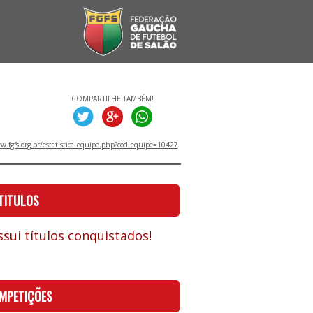
COMPARTILHE TAMBÉM!
.fgfs.org.br/estatistica_equipe.php?cod_equipe=10427
TITULOS
sui títulos conquistados!
MPETIÇÕES