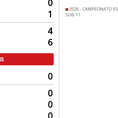
0
2026 - CAMPEONATO E
1
SUB-11
4
6
OS
0
0
0
0