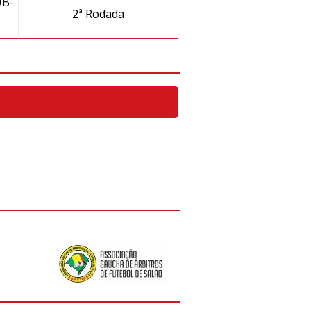
B-
2ª Rodada