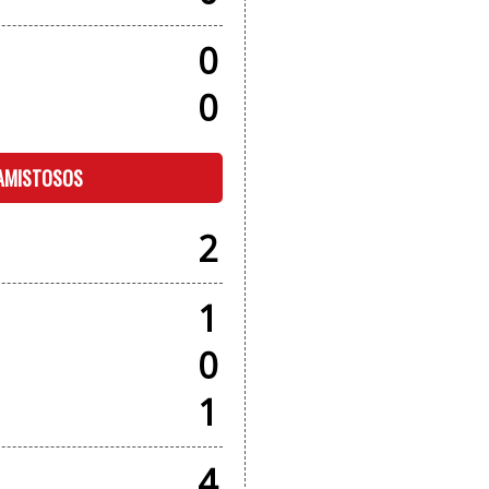
0
0
 AMISTOSOS
2
1
0
1
4