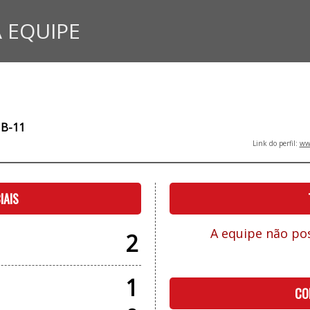
 EQUIPE
B-11
Link do perfil:
www
IAIS
A equipe não pos
2
1
CO