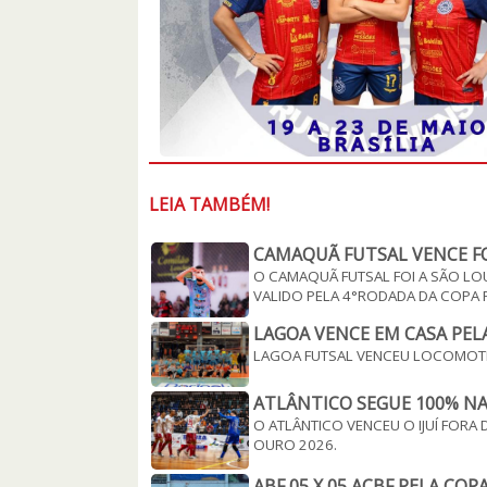
LEIA TAMBÉM!
CAMAQUÃ FUTSAL VENCE FO
O CAMAQUÃ FUTSAL FOI A SÃO LO
VALIDO PELA 4°RODADA DA COPA R
LAGOA VENCE EM CASA PELA
LAGOA FUTSAL VENCEU LOCOMOTIVA
ATLÂNTICO SEGUE 100% NA
O ATLÂNTICO VENCEU O IJUÍ FORA
OURO 2026.
ABF 05 X 05 ACBF PELA COPA