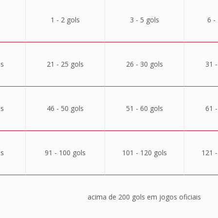
1 - 2 gols
3 - 5 gols
6 -
ls
21 - 25 gols
26 - 30 gols
31 -
ls
46 - 50 gols
51 - 60 gols
61 -
ls
91 - 100 gols
101 - 120 gols
121 -
acima de 200 gols em jogos oficiais