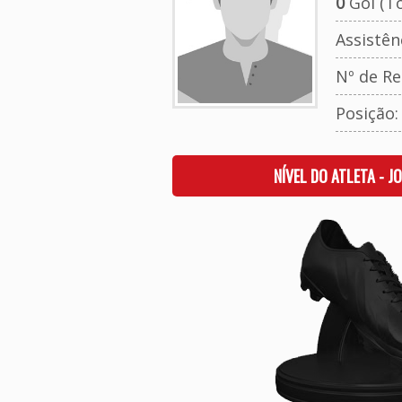
0
Gol (To
Assistên
Nº de Re
Posição
NÍVEL DO ATLETA - J