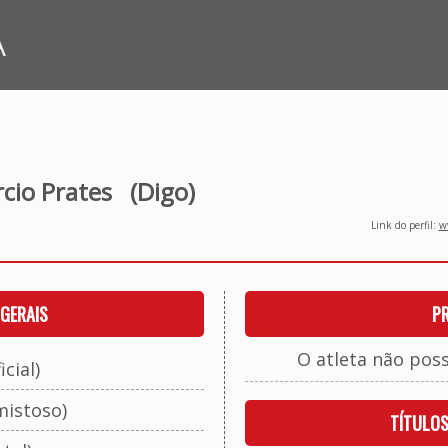
A
cio Prates
(Digo)
Link do perfil:
ww
GERAIS
P
O atleta não pos
cial)
mistoso)
TÍTULO