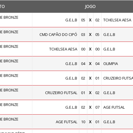
TO
JOGO
E BRONZE
G.E.L.B
05
X
02
TCHELSEA AESA
E BRONZE
CMD CAPÃO DO CIPÓ
03
X
05
G.E.L.B
E BRONZE
TCHELSEA AESA
00
X
00
G.E.L.B
E BRONZE
G.E.L.B
04
X
04
OLIMPIA
E BRONZE
G.E.L.B
02
X
01
CRUZEIRO FUTS
E BRONZE
CRUZEIRO FUTSAL
01
X
02
G.E.L.B
E BRONZE
G.E.L.B
02
X
07
AGE FUTSAL
E BRONZE
AGE FUTSAL
10
X
01
G.E.L.B