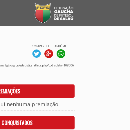
COMPARTILHE TAMBÉM!
w.fgfs.org.br/estatistica_atleta.php?cod_atleta=108606
REMIAÇÕES
sui nenhuma premiação.
S CONQUISTADOS