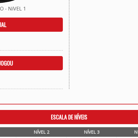
 - NíVEL 1
UAL
 JOGOU
ESCALA DE NÍVEIS
NÍVEL 2
NÍVEL 3
N