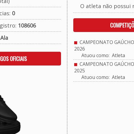
tal)
O atleta não possui 
cias:
0
COMPETIÇÕ
gistro:
108606
:
Ala
CAMPEONATO GAÚCHO 
2026
Atuou como: Atleta
OGOS OFICIAIS
CAMPEONATO GAÚCHO 
2025
Atuou como: Atleta