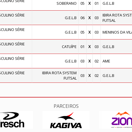
ULINO SÉRIE
SOBERANO
05
X
01
G.E.L.B
ULINO SÉRIE
IBIRA ROTA SYS
G.E.L.B
06
X
03
FUTSAL
ULINO SÉRIE
G.E.L.B
05
X
03
MENINOS DA VIL
ULINO SÉRIE
CATUÍPE
01
X
03
G.E.L.B
ULINO SÉRIE
G.E.L.B
03
X
02
AME
ULINO SÉRIE
IBIRA ROTA SYSTEM
03
X
02
G.E.L.B
FUTSAL
PARCEIROS