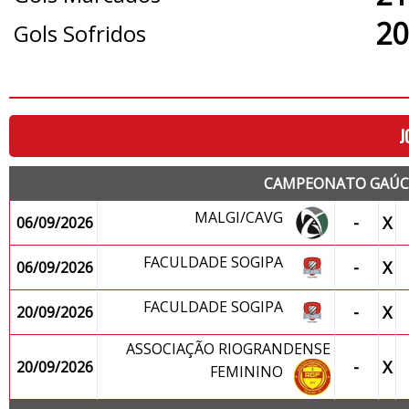
20
Gols Sofridos
J
CAMPEONATO GAÚCH
MALGI/CAVG
-
X
06/09/2026
FACULDADE SOGIPA
-
X
06/09/2026
FACULDADE SOGIPA
-
X
20/09/2026
ASSOCIAÇÃO RIOGRANDENSE
-
X
20/09/2026
FEMININO