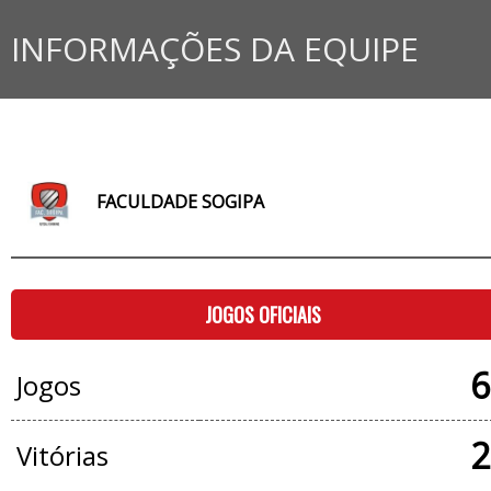
INFORMAÇÕES DA EQUIPE
FACULDADE SOGIPA
JOGOS OFICIAIS
6
Jogos
2
Vitórias