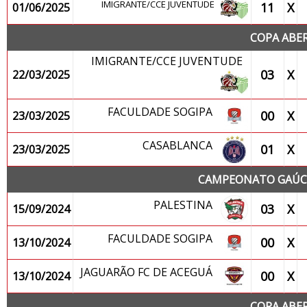
IMIGRANTE/CCE JUVENTUDE
11
X
01/06/2025
COPA ABE
IMIGRANTE/CCE JUVENTUDE
03
X
22/03/2025
FACULDADE SOGIPA
00
X
23/03/2025
CASABLANCA
01
X
23/03/2025
CAMPEONATO GAÚCH
PALESTINA
03
X
15/09/2024
FACULDADE SOGIPA
00
X
13/10/2024
JAGUARÃO FC DE ACEGUÁ
00
X
13/10/2024
COPA ABE