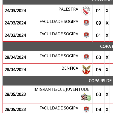
PALESTRA
01
X
24/03/2024
FACULDADE SOGIPA
09
X
24/03/2024
FACULDADE SOGIPA
01
X
24/03/2024
COPA 
FACULDADE SOGIPA
00
X
28/04/2024
BENFICA
05
X
28/04/2024
COPA RS DE
IMIGRANTE/CCE JUVENTUDE
00
X
28/05/2023
FACULDADE SOGIPA
04
X
28/05/2023