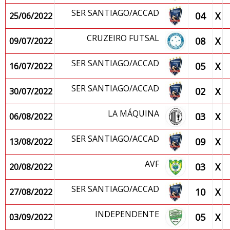
SER SANTIAGO/ACCAD
04
X
25/06/2022
CRUZEIRO FUTSAL
08
X
09/07/2022
SER SANTIAGO/ACCAD
05
X
16/07/2022
SER SANTIAGO/ACCAD
02
X
30/07/2022
LA MÁQUINA
03
X
06/08/2022
SER SANTIAGO/ACCAD
09
X
13/08/2022
AVF
03
X
20/08/2022
SER SANTIAGO/ACCAD
10
X
27/08/2022
INDEPENDENTE
05
X
03/09/2022