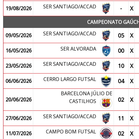
SER SANTIAGO/ACCAD
-
X
19/08/2026
CAMPEONATO GAÚCHO
SER SANTIAGO/ACCAD
05
X
09/05/2026
SER ALVORADA
00
X
16/05/2026
SER SANTIAGO/ACCAD
10
X
23/05/2026
CERRO LARGO FUTSAL
04
X
06/06/2026
BARCELONA JÚLIO DE
02
X
20/06/2026
CASTILHOS
SER SANTIAGO/ACCAD
11
X
27/06/2026
CAMPO BOM FUTSAL
02
X
11/07/2026