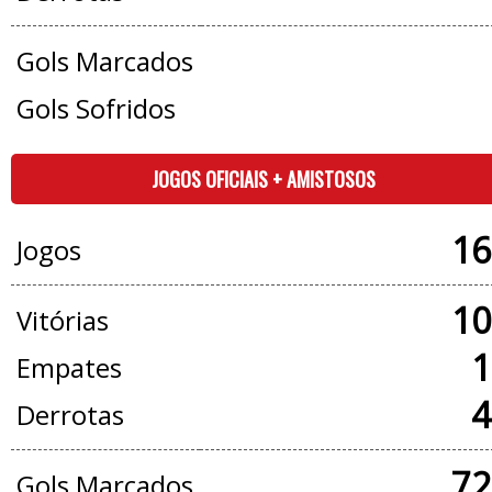
Gols Marcados
Gols Sofridos
JOGOS OFICIAIS + AMISTOSOS
16
Jogos
10
Vitórias
1
Empates
4
Derrotas
72
Gols Marcados