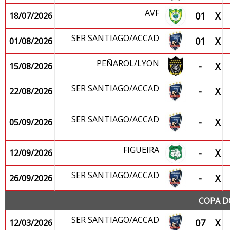
AVF
01
X
18/07/2026
SER SANTIAGO/ACCAD
01
X
01/08/2026
PEÑAROL/LYON
-
X
15/08/2026
SER SANTIAGO/ACCAD
-
X
22/08/2026
SER SANTIAGO/ACCAD
-
X
05/09/2026
FIGUEIRA
-
X
12/09/2026
SER SANTIAGO/ACCAD
-
X
26/09/2026
COPA D
SER SANTIAGO/ACCAD
07
X
12/03/2026