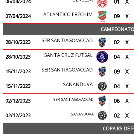
01
X
06/04/2024
ATLÂNTICO ERECHIM
09
X
07/04/2024
CAMPEONATO 
SER SANTIAGO/ACCAD
02
X
28/10/2023
SANTA CRUZ FUTSAL
04
X
28/10/2023
SER SANTIAGO/ACCAD
09
X
15/11/2023
SANANDUVA
04
X
15/11/2023
SER SANTIAGO/ACCAD
06
X
02/12/2023
SANANDUVA
02
X
02/12/2023
COPA RS DE 