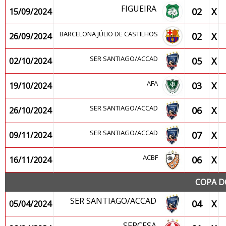
FIGUEIRA
02
X
15/09/2024
BARCELONA JÚLIO DE CASTILHOS
02
X
26/09/2024
SER SANTIAGO/ACCAD
05
X
02/10/2024
AFA
03
X
19/10/2024
SER SANTIAGO/ACCAD
06
X
26/10/2024
SER SANTIAGO/ACCAD
07
X
09/11/2024
ACBF
06
X
16/11/2024
COPA D
SER SANTIAGO/ACCAD
04
X
05/04/2024
SERCESA