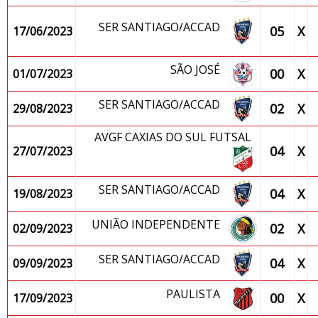
SER SANTIAGO/ACCAD
05
X
17/06/2023
SÃO JOSÉ
00
X
01/07/2023
SER SANTIAGO/ACCAD
02
X
29/08/2023
AVGF CAXIAS DO SUL FUTSAL
04
X
27/07/2023
SER SANTIAGO/ACCAD
04
X
19/08/2023
UNIÃO INDEPENDENTE
02
X
02/09/2023
SER SANTIAGO/ACCAD
04
X
09/09/2023
PAULISTA
00
X
17/09/2023