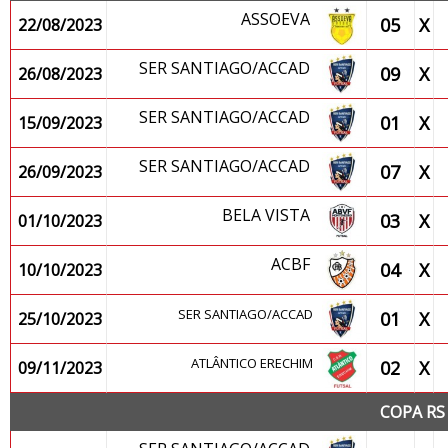
ASSOEVA
05
X
22/08/2023
SER SANTIAGO/ACCAD
09
X
26/08/2023
SER SANTIAGO/ACCAD
01
X
15/09/2023
SER SANTIAGO/ACCAD
07
X
26/09/2023
BELA VISTA
03
X
01/10/2023
ACBF
04
X
10/10/2023
SER SANTIAGO/ACCAD
01
X
25/10/2023
ATLÂNTICO ERECHIM
02
X
09/11/2023
COPA RS